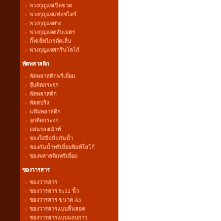
พวงกุญแจเปิดขวด
พวงกุญแจแฟลชไดร์
พวงกุญแจยาง
พวงกุญแจตลับเมตร
กิ๊ฟเซ็ทไกรตัดเล็บ
พวงกุญแจสกรีนโลโก้
พัดพลาสติก
พัดพลาสติกพรีเมี่ยม
จุ๊บติดกระจก
พัดพลาสติก
พัดสปริง
แฟ้มพลาสติก
จุกติดกระจก
แผ่นรองเม้าท์
ซองใส่มือถือกันน้ำ
ซองกันน้ำพรีเมี่ยมพิมพ์โลโก้
ซองพลาสติกพรีเมี่ยม
ซองวารสาร
ซองวารสาร
ซองวารสาร 9x12 นิ้ว
ซองวารสาร ขนาด A5
ซองวารสารแบบลิ้นสอด
ซองวารสารแบบแถบกาว