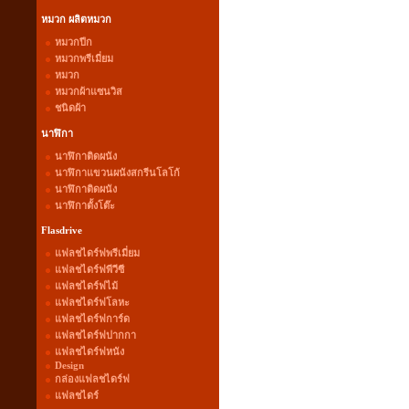
หมวก ผลิตหมวก
หมวกปีก
หมวกพรีเมี่ยม
หมวก
หมวกผ้าแซนวิส
ชนิดผ้า
นาฬิกา
นาฬิกาติดผนัง
นาฬิกาแขวนผนังสกรีนโลโก้
นาฬิกาติดผนัง
นาฬิกาตั้งโต๊ะ
Flasdrive
แฟลชไดร์ฟพรีเมี่ยม
แฟลชไดร์ฟพีวีซี
แฟลชไดร์ฟไม้
แฟลชไดร์ฟโลหะ
แฟลชไดร์ฟการ์ด
แฟลชไดร์ฟปากกา
แฟลชไดร์ฟหนัง
Design
กล่องแฟลชไดร์ฟ
แฟลชไดร์