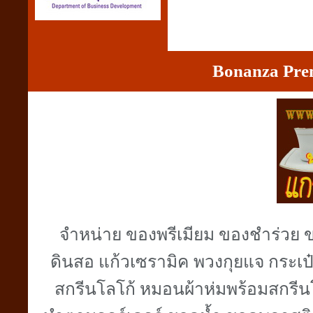
Bonanza Pre
จำหน่าย ของพรีเมียม ของชำร่วย ข
ดินสอ แก้วเซรามิค พวงกุยแจ กระเป๋า
สกรีนโลโก้ หมอนผ้าห่มพร้อมสกรีน