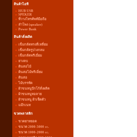
สินค้าไอที
HUB USB
SPEKER
ที่วางโทรศัพท์มือถือ
ลำโพง (speaker)
Power Bank
สินค้าสั่งผลิต
เข็มกลัดทรงสี่เหลี่ยม
เข็มกลัดรูปวงกลม
เข็มกลัดพรีเมี่ยม
ยางลบ
ดินสอไม้
ดินสอไม้พรีเมี่ยม
ดินสอ
ไม้บรรทัด
ผ้าขนหนูปักโก้สั่งผลิต
ผ้าขนหนูทอลาย
ผ้าขนหนู ผ้าเช็ดตัว
แม๊กเนท
ขวดพลาสติก
ขวดยาหยอด
ขนาด 2000-5000 cc.
ขนาด 1000-2000 cc.