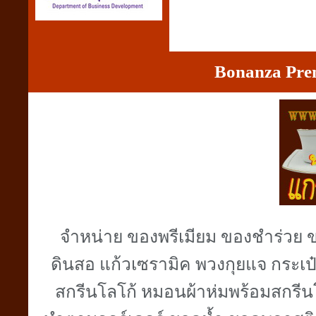
Bonanza Pre
จำหน่าย ของพรีเมียม ของชำร่วย ข
ดินสอ แก้วเซรามิค พวงกุยแจ กระเป๋า
สกรีนโลโก้ หมอนผ้าห่มพร้อมสกรีน