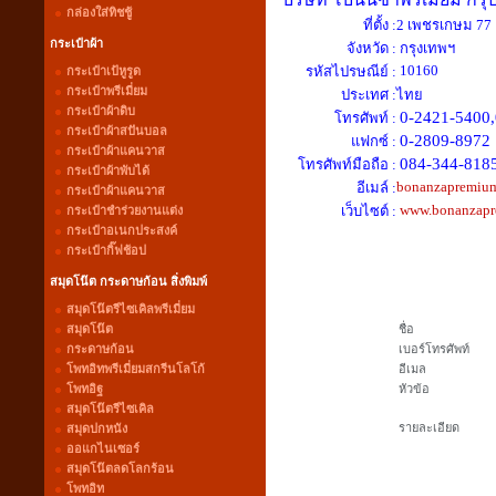
กล่องใส่ทิชชู้
ที่ตั้ง :
2 เพชรเกษม 77
กระเป๋าผ้า
จังหวัด :
กรุงเทพฯ
10160
รหัสไปรษณีย์ :
กระเป๋าเป้หูรูด
กระเป๋าพรีเมี่ยม
ประเทศ :
ไทย
กระเป๋าผ้าดิบ
0-2421-5400
โทรศัพท์ :
กระเป๋าผ้าสปันบอล
0-2809-8972
แฟกซ์ :
กระเป๋าผ้าแคนวาส
084-344-818
โทรศัพท์มือถือ :
กระเป๋าผ้าพับได้
bonanzapremiu
อีเมล์ :
กระเป๋าผ้าแคนวาส
www.bonanzap
เว็บไซต์ :
กระเป๋าชำร่วยงานแต่ง
กระเป๋าอเนกประสงค์
กระเป๋ากิ๊ฟช้อป
สมุดโน๊ต กระดาษก้อน สิ่งพิมพ์
สมุดโน๊ตรีไซเคิลพรีเมี่ยม
สมุดโน๊ต
ชื่อ
กระดาษก้อน
เบอร์โทรศัพท์
โพทอิทพรีเมี่ยมสกรีนโลโก้
อีเมล
โพทอิฐ
หัวข้อ
สมุดโน๊ตรีไซเคิล
รายละเอียด
สมุดปกหนัง
ออแกไนเซอร์
สมุดโน๊ตลดโลกร้อน
โพทอิท