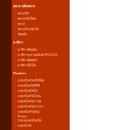
หมวก ผลิตหมวก
หมวกปีก
หมวกพรีเมี่ยม
หมวก
หมวกผ้าแซนวิส
ชนิดผ้า
นาฬิกา
นาฬิกาติดผนัง
นาฬิกาแขวนผนังสกรีนโลโก้
นาฬิกาติดผนัง
นาฬิกาตั้งโต๊ะ
Flasdrive
แฟลชไดร์ฟพรีเมี่ยม
แฟลชไดร์ฟพีวีซี
แฟลชไดร์ฟไม้
แฟลชไดร์ฟโลหะ
แฟลชไดร์ฟการ์ด
แฟลชไดร์ฟปากกา
แฟลชไดร์ฟหนัง
Design
กล่องแฟลชไดร์ฟ
แฟลชไดร์