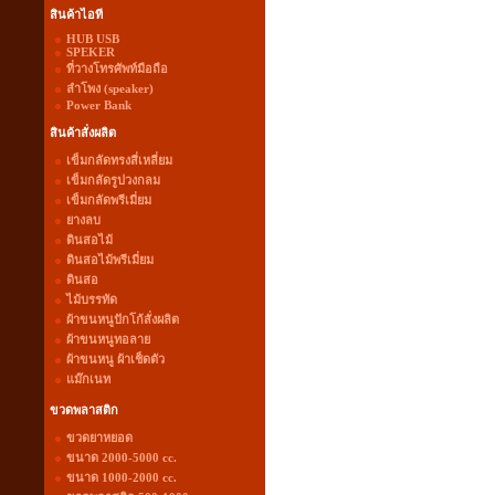
สินค้าไอที
HUB USB
SPEKER
ที่วางโทรศัพท์มือถือ
ลำโพง (speaker)
Power Bank
สินค้าสั่งผลิต
เข็มกลัดทรงสี่เหลี่ยม
เข็มกลัดรูปวงกลม
เข็มกลัดพรีเมี่ยม
ยางลบ
ดินสอไม้
ดินสอไม้พรีเมี่ยม
ดินสอ
ไม้บรรทัด
ผ้าขนหนูปักโก้สั่งผลิต
ผ้าขนหนูทอลาย
ผ้าขนหนู ผ้าเช็ดตัว
แม๊กเนท
ขวดพลาสติก
ขวดยาหยอด
ขนาด 2000-5000 cc.
ขนาด 1000-2000 cc.