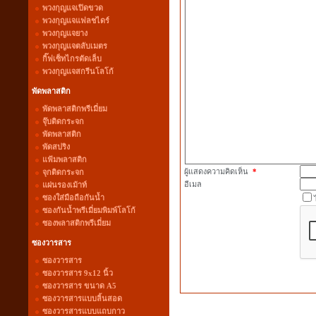
พวงกุญแจเปิดขวด
พวงกุญแจแฟลชไดร์
พวงกุญแจยาง
พวงกุญแจตลับเมตร
กิ๊ฟเซ็ทไกรตัดเล็บ
พวงกุญแจสกรีนโลโก้
พัดพลาสติก
พัดพลาสติกพรีเมี่ยม
จุ๊บติดกระจก
พัดพลาสติก
พัดสปริง
แฟ้มพลาสติก
ผู้แสดงความคิดเห็น
*
จุกติดกระจก
อีเมล
แผ่นรองเม้าท์
ซองใส่มือถือกันน้ำ
ซองกันน้ำพรีเมี่ยมพิมพ์โลโก้
ซองพลาสติกพรีเมี่ยม
ซองวารสาร
ซองวารสาร
ซองวารสาร 9x12 นิ้ว
ซองวารสาร ขนาด A5
ซองวารสารแบบลิ้นสอด
ซองวารสารแบบแถบกาว