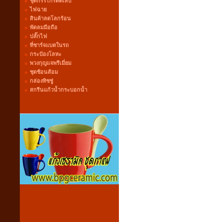
ชุดกรรไกรตัดเล็บ
ไฟฉาย
สินค้าลดโลกร้อน
พัดลมมือถือ
ปลั๊กไฟ
ที่ชาร์จแบตในรถ
กระป๋องโลหะ
พวงกุญแจพรีเมี่ยม
ชุดช้อนส้อม
กล่องทิชชู่
สกรีนแก้วน้ำกระบอกน้ำ